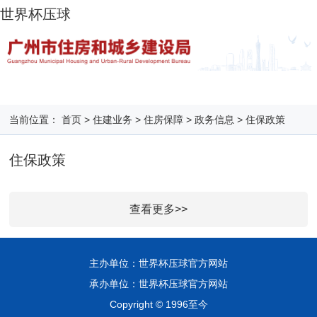
世界杯压球
当前位置：
首页
>
住建业务
>
住房保障
>
政务信息
>
住保政策
住保政策
查看更多>>
主办单位：世界杯压球官方网站
承办单位：世界杯压球官方网站
Copyright © 1996至今