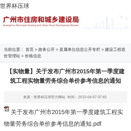
世界杯压球
当前位置：
首页
>
政务公开
>
直属单位信息公开专栏
>
建设工程造
价管理站
>
价格信息
【实物量】关于发布广州市2015年第一季度建
筑工程实物量劳务综合单价参考信息的通知
来源：世界杯压球官方网站
时间：
2015-04-07 07:45
关于发布广州市2015年第一季度建筑工程实
物量劳务综合单价参考信息的通知.pdf