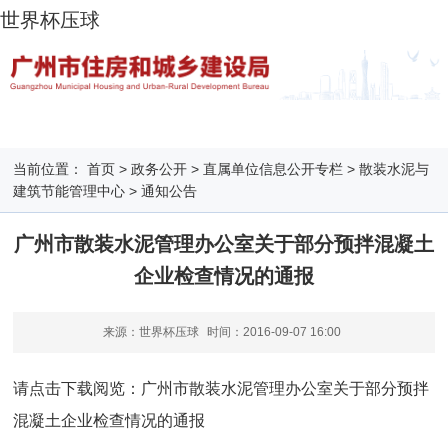
世界杯压球
当前位置：
首页
>
政务公开
>
直属单位信息公开专栏
>
散装水泥与
建筑节能管理中心
>
通知公告
广州市散装水泥管理办公室关于部分预拌混凝土
企业检查情况的通报
来源：世界杯压球
时间：
2016-09-07 16:00
请点击下载阅览：
广州市散装水泥管理办公室关于部分预拌
混凝土企业检查情况的通报