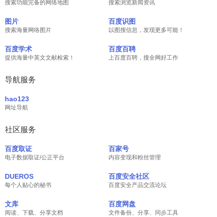
搜索功能完备的网络地图
搜索浏览新闻资讯
图片
百度识图
搜索海量网络图片
以图搜信息，发现更多可能！
百度学术
百度百聘
提供海量中英文文献检索！
上百度百聘，搜全网好工作
导航服务
hao123
网址导航
社区服务
百度取证
百家号
电子数据取证/公正平台
内容变现和粉丝管理
DUEROS
百度安全社区
每个人贴心的秘书
百度安全产品交流论坛
文库
百度网盘
阅读、下载、分享文档
文件备份、分享、同步工具