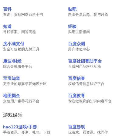
百科
贴吧
查询、贡献网络百科全书
自由分享话题、参与讨论
知道
经验
寻找答案、回答问题
实用生活指南
度小满支付
百度众测
安全可信赖的支付工具
用户体验中心
康波•财经
百度社团赞助平台
综合金融服务平台
互联网产品粉丝互动
宝宝知道
百度信誉
更专业的母婴孕育知识社区
权威信誉信息认证平台
地图掘金
百度教育
众包用户赚零花钱平台
专注做教育的知识内容平台
游戏娱乐
hao123游戏•手游
百度游戏
手游资讯、开测、礼包、下载
玩游戏、看资讯、找同伴