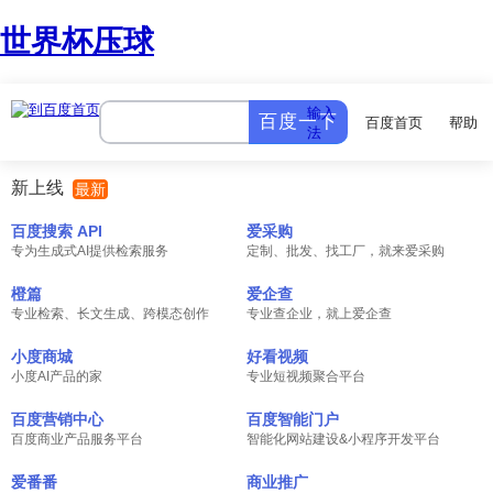
世界杯压球
输入
百度首页
帮助
法
新上线
最新
百度搜索 API
爱采购
专为生成式AI提供检索服务
定制、批发、找工厂，就来爱采购
橙篇
爱企查
专业检索、长文生成、跨模态创作
专业查企业，就上爱企查
小度商城
好看视频
小度AI产品的家
专业短视频聚合平台
百度营销中心
百度智能门户
百度商业产品服务平台
智能化网站建设&小程序开发平台
爱番番
商业推广